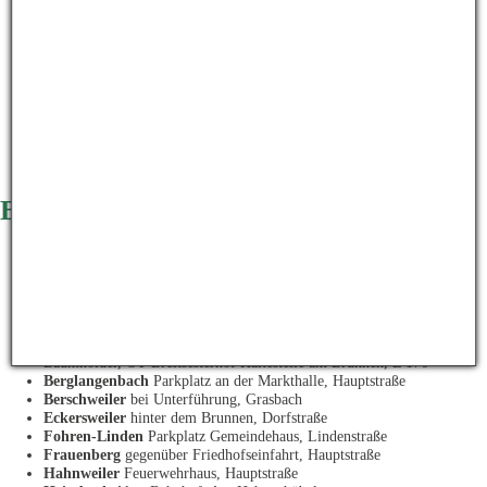
Idar-Oberstein
Infoseite Altglas
Download komplette Liste
Baumholder
Baumholder
Fachklinik, Krankenhausweg
KIK Textilien, Kuseler Straße 22
Lager Aulenbach 1 (Truppenübungsplatz)
Lager Wilhelmswald (Bundeswehrfahrschule)
Bahnhofsvorplatz, Bahnhof
Baumholder, OT Breitsesterhof Haltestelle am Brunnen, L 176
Berglangenbach
Parkplatz an der Markthalle, Hauptstraße
Berschweiler
bei Unterführung, Grasbach
Eckersweiler
hinter dem Brunnen, Dorfstraße
Fohren-Linden
Parkplatz Gemeindehaus, Lindenstraße
Frauenberg
gegenüber Friedhofseinfahrt, Hauptstraße
Hahnweiler
Feuerwehrhaus, Hauptstraße