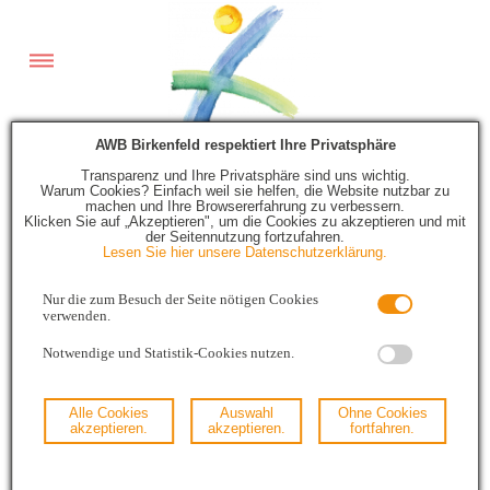
AWB Birkenfeld respektiert Ihre Privatsphäre
Transparenz und Ihre Privatsphäre sind uns wichtig.
Warum Cookies? Einfach weil sie helfen, die Website nutzbar zu
machen und Ihre Browsererfahrung zu verbessern.
Klicken Sie auf „Akzeptieren", um die Cookies zu akzeptieren und mit
der Seitennutzung fortzufahren.
Standorte Glascontainer
Lesen Sie hier unsere Datenschutzerklärung.
Nur die zum Besuch der Seite nötigen Cookies
verwenden.
Notwendige und Statistik-Cookies nutzen.
Die Abgabestellen sind nach ABC der Orte sortiert
Alle Cookies
Auswahl
Ohne Cookies
VG Baumholder
akzeptieren.
akzeptieren.
fortfahren.
VG Birkenfeld
VG Herrstein-Rhaunen