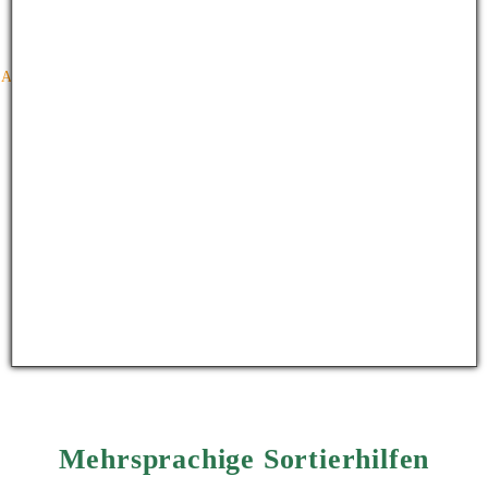
Altglas, Altpapier und Gelber Sack
Asbesthaltige Baustoffe, Künstliche Mineralfasern (KMF) und Baustyropor
Bauschutt
Bioabfall
Grüngut und Gartenabfälle
Mulden auf Abruf
Problemabfälle
Sperrabfall (auf Abruf)
Vollmacht zur Anlieferung von Sperrabfall
Mehrsprachige Sortierhilfen