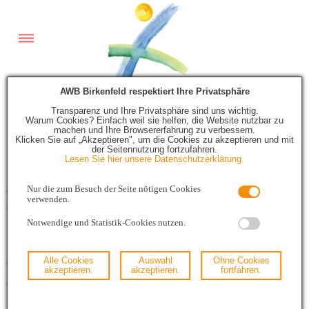
AWB Birkenfeld respektiert Ihre Privatsphäre
Transparenz und Ihre Privatsphäre sind uns wichtig.
Warum Cookies? Einfach weil sie helfen, die Website nutzbar zu
machen und Ihre Browsererfahrung zu verbessern.
Impressum
Klicken Sie auf „Akzeptieren", um die Cookies zu akzeptieren und mit
der Seitennutzung fortzufahren.
Lesen Sie hier unsere Datenschutzerklärung.
Angaben gemäß § 5 TMG:
Nur die zum Besuch der Seite nötigen Cookies
verwenden.
Abfallwirtschaftsbetrieb Nationalparklandkreis Birkenfeld
Schlossallee 9
Notwendige und Statistik-Cookies nutzen.
55765 Birkenfeld
Alle Cookies
Auswahl
Ohne Cookies
Vertreten durch:
akzeptieren.
akzeptieren.
fortfahren.
Werkleiter/Geschäftsführer Holger Schäfer