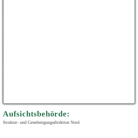
Kontakt:
06782 15-0
info@awb-bir.de
Registereintrag:
Eintragung im Handelsregister.
Registergericht: Amtsgericht Bad Kreuznach
Registernummer: HRB 10835
Umsatzsteuer-ID:
Umsatzsteuer-Identifikationsnummer gemäß §27 a Umsatzsteuergesetz:
DE 167598600
Aufsichtsbehörde:
Struktur- und Genehmigungsdirektion Nord